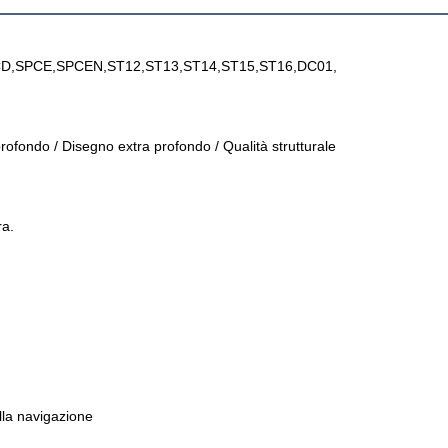
D,SPCE,SPCEN,ST12,ST13,ST14,ST15,ST16,DC01,
ofondo / Disegno extra profondo / Qualità strutturale
ra.
lla navigazione