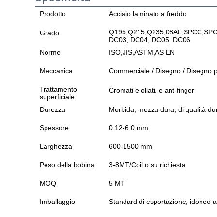
Prodotto
Acciaio laminato a freddo
Q195,Q215,Q235,08AL,SPCC,SPC
Grado
DC03, DC04, DC05, DC06
Norme
ISO,JIS,ASTM,AS EN
Meccanica
Commerciale / Disegno / Disegno pr
Trattamento
Cromati e oliati, e ant-finger
superficiale
Durezza
Morbida, mezza dura, di qualità du
Spessore
0.12-6.0 mm
Larghezza
600-1500 mm
Peso della bobina
3-8MT/Coil o su richiesta
MOQ
5 MT
Imballaggio
Standard di esportazione, idoneo a