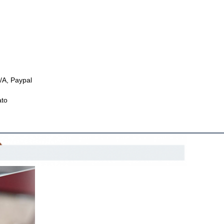
D/A, Paypal
ato