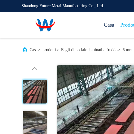
Shandong Future Metal Manufacturing Co., Ltd.
Casa
Prodot
Casa
>
prodotti
>
Fogli di acciaio laminati a freddo
>
6 mm d