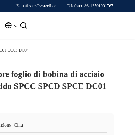
E-mail sale@sssteell.com
Telefono: 86-13501001767


E DC01 DC03 DC04
re foglio di bobina di acciaio
reddo SPCC SPCD SPCE DC01
ndong, Cina