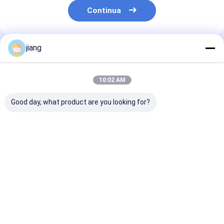
Continua
jiang
Prodotti Raccomandati
10:02 AM
Good day, what product are you looking for?
Tubo di acciaio al
Tubo di acciaio
Termini di
carbonio saldato a
galvanizzato
pagamento L/
sezione rotonda
quadrato e tubo di
30% di deposit
Tubo di acciaio
acciaio senza
impianti di
laminato a freddo
cuciture
approvvigion
Miglior prezzo
Miglior prezzo
Miglior pr
idrico e fognat
ghisa su misur
Casa
Circa noi
Contattaci
Desktop Site