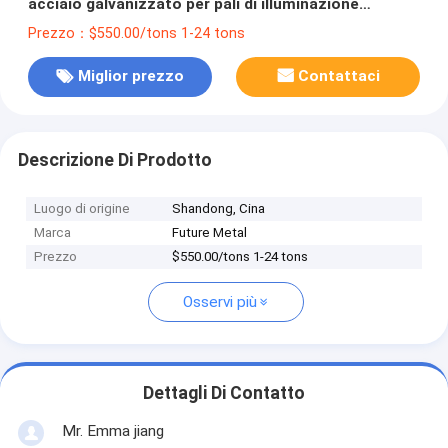
acciaio galvanizzato per pali di illuminazione
stradale
Prezzo：$550.00/tons 1-24 tons
Miglior prezzo
Contattaci
Descrizione Di Prodotto
Luogo di origine
Shandong, Cina
Marca
Future Metal
Prezzo
$550.00/tons 1-24 tons
Osservi più
Dettagli Di Contatto
Mr. Emma jiang