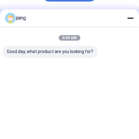
jiang
Prodotti Raccomandati
5:59 AM
Good day, what product are you looking for?
Tubo di acciaio al
Tubo di acciaio
Termini di
carbonio saldato a
galvanizzato
pagamento L/
sezione rotonda
quadrato e tubo di
30% di deposit
Tubo di acciaio
acciaio senza
impianti di
laminato a freddo
cuciture
approvvigion
Miglior prezzo
Miglior prezzo
Miglior pr
idrico e fognat
ghisa su misur
Casa
Circa noi
Contattaci
Desktop Site
Mappa del sito
Norme sulla privacy