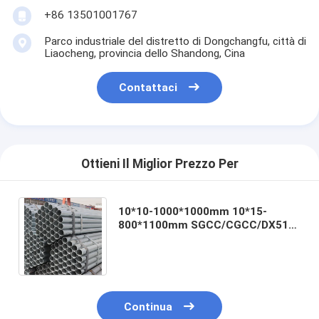
+86 13501001767
Parco industriale del distretto di Dongchangfu, città di
Liaocheng, provincia dello Shandong, Cina
Contattaci
Ottieni Il Miglior Prezzo Per
10*10-1000*1000mm 10*15-
800*1100mm SGCC/CGCC/DX51D
Tubo in acciaio galvanizzato per il
trasporto di gas
Continua