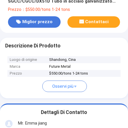
SGCC/CGCC/DX51D Tubo in acciaio galvanizzato
per il trasporto di gas
Prezzo：$550.00/tons 1-24 tons
Miglior prezzo
Contattaci
Descrizione Di Prodotto
Luogo di origine
Shandong, Cina
Marca
Future Metal
Prezzo
$550.00/tons 1-24 tons
Osservi più
Dettagli Di Contatto
Mr. Emma jiang