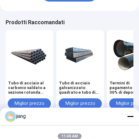
Prodotti Raccomandati
Tubo di acciaio al
Tubo di acciaio
Termini di
carbonio saldato a
galvanizzato
pagamento L/
sezione rotonda
quadrato e tubo di
30% di deposit
Tubo di acciaio
acciaio senza
impianti di
laminato a freddo
cuciture
approvvigion
Miglior prezzo
Miglior prezzo
Miglior pr
idrico e fognat
ghisa su misur
jiang
Casa
Circa noi
Contattaci
Desktop Site
Mappa del sito
Norme sulla privacy
11:49 AM