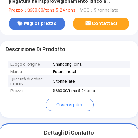
piegatura nell'approvvigionamento idrico a
pressione e nelle acque reflue
Prezzo：$680.00/tons 5-24 tons
MOQ：5 tonnellate
Miglior prezzo
Contattaci
Descrizione Di Prodotto
Luogo di origine
Shandong, Cina
Marca
Future metal
Quantità di ordine
5 tonnellate
minimo
Prezzo
$680.00/tons 5-24 tons
Osservi più
Dettagli Di Contatto