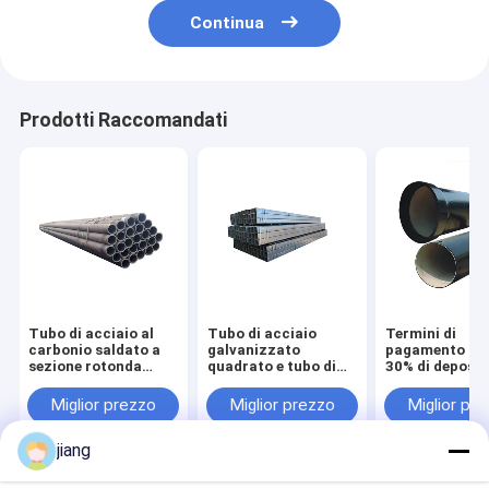
Continua
Prodotti Raccomandati
Tubo di acciaio al
Tubo di acciaio
Termini di
carbonio saldato a
galvanizzato
pagamento L/
sezione rotonda
quadrato e tubo di
30% di deposit
Tubo di acciaio
acciaio senza
impianti di
laminato a freddo
cuciture
approvvigion
Miglior prezzo
Miglior prezzo
Miglior pr
idrico e fognat
ghisa su misur
jiang
Casa
Circa noi
Contattaci
Desktop Site