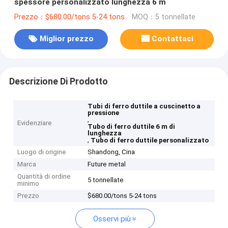
spessore personalizzato lunghezza 6 m
Prezzo：$680.00/tons 5-24 tons
MOQ：5 tonnellate
Miglior prezzo
Contattaci
Descrizione Di Prodotto
Tubi di ferro duttile a cuscinetto a
pressione
,
Evidenziare
Tubo di ferro duttile 6 m di
lunghezza
,
Tubo di ferro duttile personalizzato
Luogo di origine
Shandong, Cina
Marca
Future metal
Quantità di ordine
5 tonnellate
minimo
Prezzo
$680.00/tons 5-24 tons
Osservi più