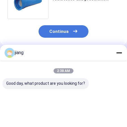
spessore personalizzato
lunghezza 6 m
Continua
jiang
Prodotti Raccomandati
2:38 AM
Good day, what product are you looking for?
Tubo di acciaio al
Tubo di acciaio
Termini di
carbonio saldato a
galvanizzato
pagamento L/
sezione rotonda
quadrato e tubo di
30% di deposit
Tubo di acciaio
acciaio senza
impianti di