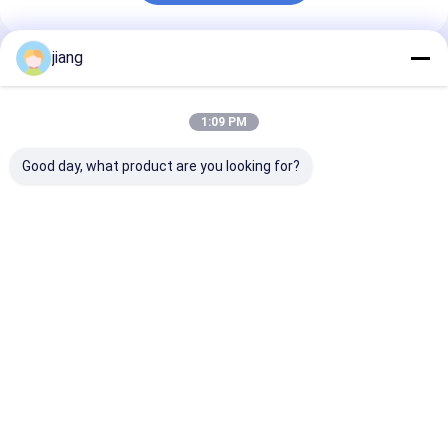
jiang
Prodotti Raccomandati
1:09 PM
Good day, what product are you looking for?
Dimensione
Rotoli di acciaio
Dimensione
personalizzata
inossidabile laminati
personalizza
Piastra in acciaio
a freddo caldo 304
1.5MM 2MM
inossidabile 2B BA n.
201 316 316L 2205
Spessore 125
1 SS304 321 316L
2507 904L 430
1200MM 100
Miglior prezzo
Miglior prezzo
Miglior pr
201 1000*2000mm
lamiera di acc
1200*2400mm
inossidabile
Casa
Circa noi
Contattaci
Desktop Site
Mappa del sito
Norme sulla privacy