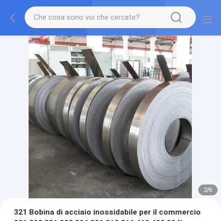
2
/
6
321 Bobina di acciaio inossidabile per il commercio