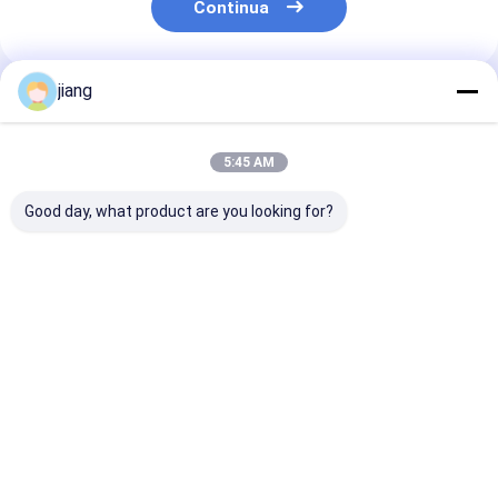
Continua
jiang
Prodotti Raccomandati
5:45 AM
Good day, what product are you looking for?
Dimensione
Rotoli di acciaio
Dimensione
personalizzata
inossidabile laminati
personalizza
Piastra in acciaio
a freddo caldo 304
1.5MM 2MM
inossidabile 2B BA n.
201 316 316L 2205
Spessore 125
1 SS304 321 316L
2507 904L 430
1200MM 100
Miglior prezzo
Miglior prezzo
Miglior pr
201 1000*2000mm
lamiera di acc
1200*2400mm
inossidabile
Casa
Circa noi
Contattaci
Desktop Site