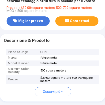
benzina tendaggio struttura in acciaio per il vostro
successo
Prezzo：$39.00/square meters 500-799 square meters
MOQ：500 square meters
Miglior prezzo
Contattaci
Descrizione Di Prodotto
Place of Origin
SHN
Marca
future metal
Model Number
future metal
Minimum Order
500 square meters
Quantity
$39.00/square meters 500-799 square
Prezzo
meters
Osservi più