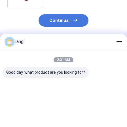
Continua
jiang
Prodotti Raccomandati
2:31 AM
Good day, what product are you looking for?
Stoccaggio di
Tolleranza ± 1%
Casa prefabbr
strutture in acciaio
Casa container con
Casa Edificio
di assemblaggio
struttura in acciaio
struttura in a
rapido per una
leggero e finitura
vetro con tett
resistenza alla
verniciata
lamiera di acc
Miglior prezzo
Miglior prezzo
Miglior pr
corrosione leggera e
singola
forte