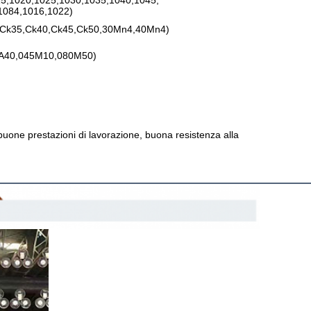
5,1020,1025,1030,1035,1040,1045,
1084,1016,1022)
,Ck35,Ck40,Ck45,Ck50,30Mn4,40Mn4)
A40,045M10,080M50)
 buone prestazioni di lavorazione, buona resistenza alla