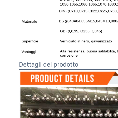
ASTM ((1005,1006,1008,1010,101
1050,1055,1060,1065,1070,1080,
DIN ((Ck10,Ck15,Ck22,Ck25,Ck30
BS ((040A04,095M15,045M10,080
Materiale
GB ((Q195, Q235, Q345)
Superficie
Verniciato in nero, galvanizzato
Alta resistenza, buona saldabilità,
Vantaggi
corrosione
Dettagli del prodotto