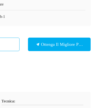
ure
rb-1
Ottenga Il Migliore Prezzo
Tecnica: