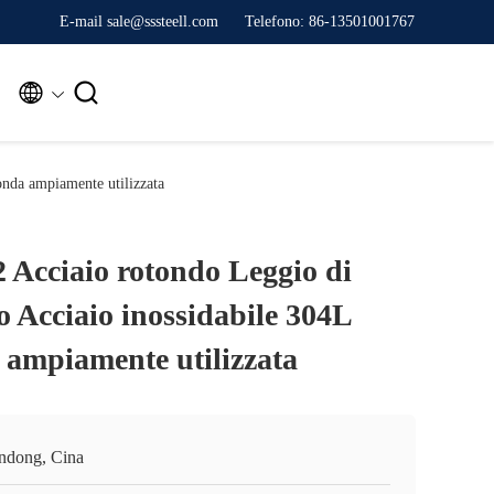
E-mail sale@sssteell.com
Telefono: 86-13501001767


onda ampiamente utilizzata
 Acciaio rotondo Leggio di
o Acciaio inossidabile 304L
 ampiamente utilizzata
ndong, Cina