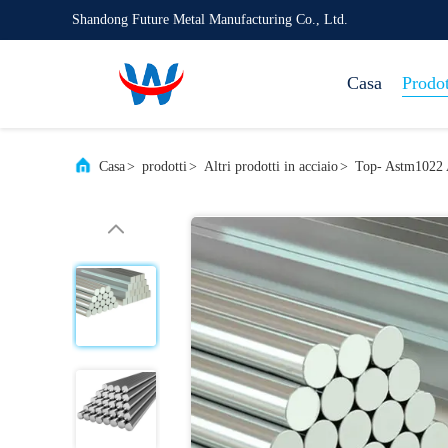
Shandong Future Metal Manufacturing Co., Ltd.
Casa
Prodot
Casa
>
prodotti
>
Altri prodotti in acciaio
>
Top- Astm1022 A