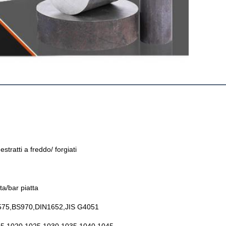
estratti a freddo/ forgiati
ta/bar piatta
75,BS970,DIN1652,JIS G4051