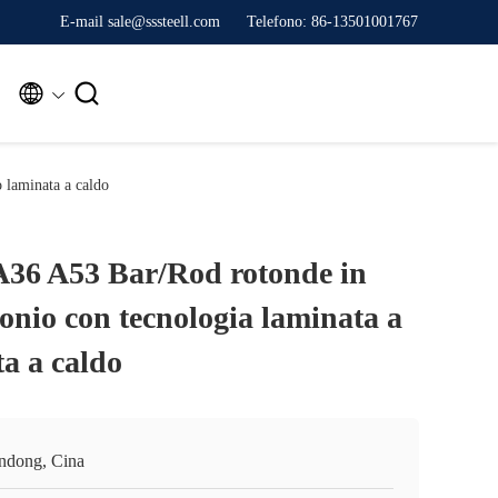
E-mail sale@sssteell.com
Telefono: 86-13501001767


 laminata a caldo
36 A53 Bar/Rod rotonde in
bonio con tecnologia laminata a
a a caldo
ndong, Cina