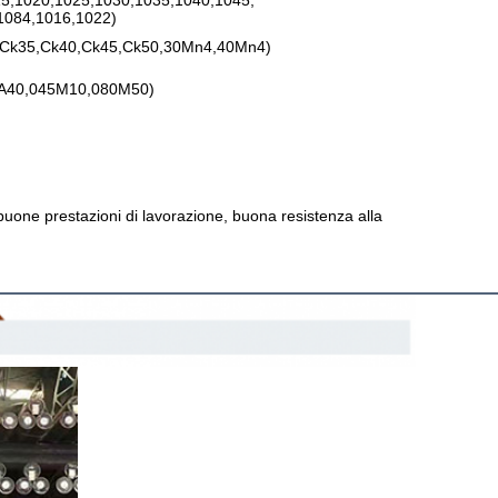
5,1020,1025,1030,1035,1040,1045,
1084,1016,1022)
,Ck35,Ck40,Ck45,Ck50,30Mn4,40Mn4)
A40,045M10,080M50)
 buone prestazioni di lavorazione, buona resistenza alla