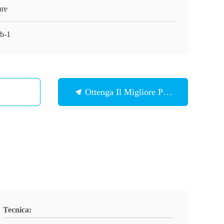
ure
rb-1
Ottenga Il Migliore Prezzo
Tecnica: