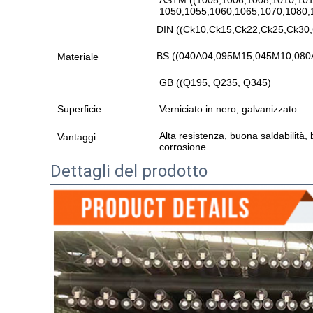
ASTM ((1005,1006,1008,1010,101
1050,1055,1060,1065,1070,1080,
DIN ((Ck10,Ck15,Ck22,Ck25,Ck30
BS ((040A04,095M15,045M10,080
Materiale
GB ((Q195, Q235, Q345)
Superficie
Verniciato in nero, galvanizzato
Alta resistenza, buona saldabilità,
Vantaggi
corrosione
Dettagli del prodotto