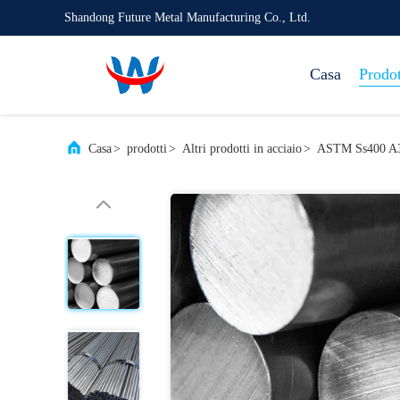
Shandong Future Metal Manufacturing Co., Ltd.
Casa
Prodot
Casa
>
prodotti
>
Altri prodotti in acciaio
>
ASTM Ss400 A36 