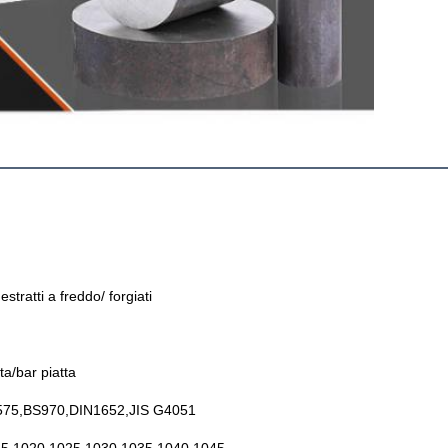
estratti a freddo/ forgiati
ta/bar piatta
75,BS970,DIN1652,JIS G4051