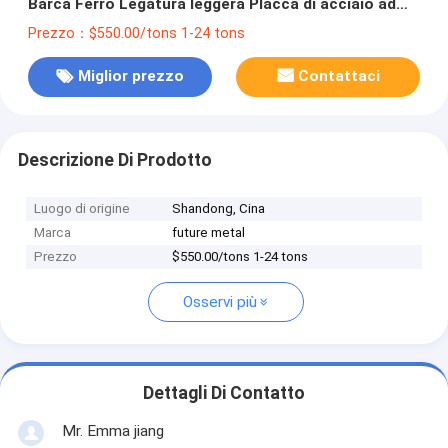
Barca Ferro Legatura leggera Placca di acciaio ad
alto tenore di carbonio
Prezzo：$550.00/tons 1-24 tons
Miglior prezzo
Contattaci
Descrizione Di Prodotto
Luogo di origine
Shandong, Cina
Marca
future metal
Prezzo
$550.00/tons 1-24 tons
Osservi più
Dettagli Di Contatto
Mr. Emma jiang