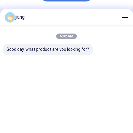
jiang
Prodotti Raccomandati
6:02 AM
Good day, what product are you looking for?
16 mm Materiale da
BS Standard
HRB400E HRB5
costruzione Infissi di
HRB400E HRB400 In
acciaio al car
acciaio HRB400E
acciaio al carbonio
armatura def
HRB500 Infissi di
da 10 mm per s
acciaio al carbonio
di rinforzo deg
Miglior prezzo
Miglior prezzo
Miglior pr
edifici
Casa
Circa noi
Contattaci
Desktop Site
Mappa del sito
Norme sulla privacy