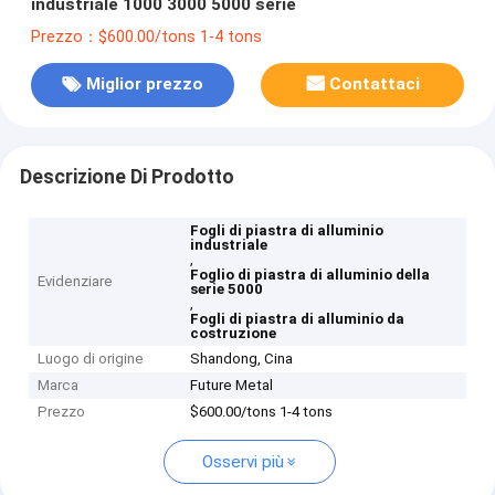
industriale 1000 3000 5000 serie
Prezzo：$600.00/tons 1-4 tons
Miglior prezzo
Contattaci
Descrizione Di Prodotto
Fogli di piastra di alluminio
industriale
,
Foglio di piastra di alluminio della
Evidenziare
serie 5000
,
Fogli di piastra di alluminio da
costruzione
Luogo di origine
Shandong, Cina
Marca
Future Metal
Prezzo
$600.00/tons 1-4 tons
Osservi più