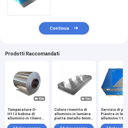
industriale 1000 3000 5000
serie
Continua
Prodotti Raccomandati
Temperature O-
Colore rivestito di
Servizio di pi
H112 bobina di
alluminio in lamiera
Piastra in lega
alluminio in rilievo
piatta metallo 6mm
alluminio 110
1050 1060 3003
2mm T651 6061
1060 3003 505
3105 per piastre
5083 lamiera di
5754 per