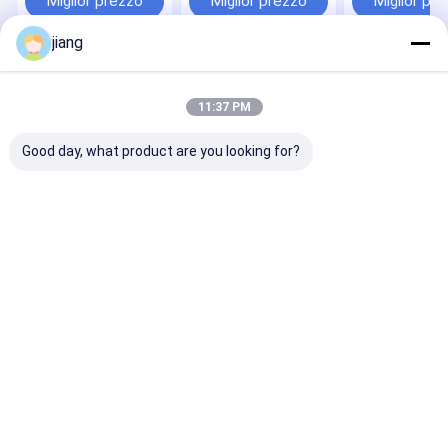
Miglior prezzo
Miglior prezzo
Miglior pr
decorative per
alluminio
1200x600mm
congelatori
Dimensione
jiang
Casa
Circa noi
Contattaci
Desktop Site
Mappa del sito
Norme sulla privacy
11:37 PM
Qualità
Fogli di bobina galvanizzata
Fabbrica cinese.Copyright ©
2025 Shandong Future Metal Manufacturing Co., Ltd.. All Rights
Good day, what product are you looking for?
Reserved.
Casa
Prodotti
Chi siamo