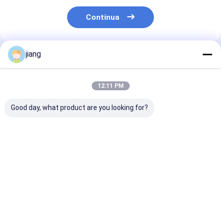
Continua
jiang
Prodotti Raccomandati
12:11 PM
Good day, what product are you looking for?
Temperature O-
Colore rivestito di
Servizio di pi
H112 bobina di
alluminio in lamiera
Piastra in lega
alluminio in rilievo
piatta metallo 6mm
alluminio 110
1050 1060 3003
2mm T651 6061
1060 3003 505
3105 per piastre
5083 lamiera di
5754 per
Miglior prezzo
Miglior prezzo
Miglior pr
decorative per
alluminio
1200x600mm
congelatori
Dimensione