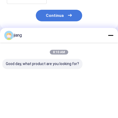
Continua
jiang
Prodotti Raccomandati
8:10 AM
Good day, what product are you looking for?
Coil di acciaio
Larghezza 600 mm-
Dx53D Dx54D
rivestito a colori
1250 mm bobina di
S250gd Foglio 
mediamente duri
acciaio galvanizzato
bobina di acci
1000 mm 1250 mm
preverniciato PPGI
rivestito a col
Coil di acciaio
bobina PPGL
Colore
Miglior prezzo
Miglior prezzo
Miglior pr
galvanizzato