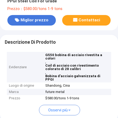
PPGI Steel Coil For Grade
Prezzo：$580.00/tons 1-9 tons
Miglior prezzo
Contattaci
Descrizione Di Prodotto
G550 bobina di acciaio rivestita a
colori
,
Coil di acciaio con rivestimento
Evidenziare
colorato di 28 calibri
,
Bobina d'acciaio galvanizzata di
PPGI
Luogo di origine
Shandong, Cina
Marca
future metal
Prezzo
$580.00/tons 1-9 tons
Osservi più