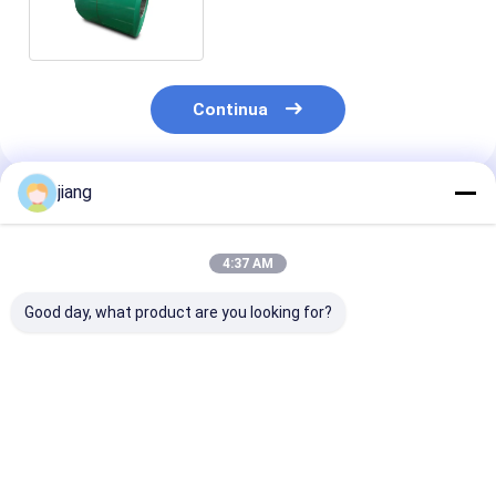
Steel Coil For Grade
Continua
jiang
Prodotti Raccomandati
4:37 AM
Good day, what product are you looking for?
Coil di acciaio
Larghezza 600 mm-
Dx53D Dx54D
rivestito a colori
1250 mm bobina di
S250gd Foglio 
mediamente duri
acciaio galvanizzato
bobina di acci
1000 mm 1250 mm
preverniciato PPGI
rivestito a col
Coil di acciaio
bobina PPGL
Colore