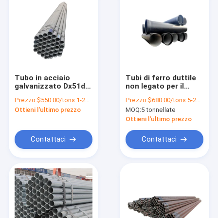
Tubo in acciaio
Tubi di ferro duttile
galvanizzato Dx51d Z
non legato per il
Z100 Z30 con
servizio di piegatura
Prezzo:
$550.00/tons 1-24 tons
Prezzo:
$680.00/tons 5-24 tons
tolleranza ± 1% e
nell'approvvigionamento
Ottieni l'ultimo prezzo
MOQ:
5 tonnellate
peso della bobina 3-5
idrico a pressione e
tonnellate
nelle acque reflue
Ottieni l'ultimo prezzo
Contattaci
Contattaci
Casa
Prodotti
Chi siamo