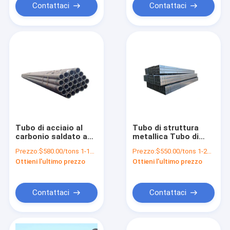
Contattaci
Contattaci
Tubo di acciaio al
Tubo di struttura
carbonio saldato a
metallica Tubo di
sezione rotonda
acciaio galvanizzato
Prezzo:
$580.00/tons 1-19 tons
Prezzo:
$550.00/tons 1-24 tons
Tubo di acciaio
rotondo per sezione
Ottieni l'ultimo prezzo
Ottieni l'ultimo prezzo
laminato a freddo
cava rivestita di
zinco
Contattaci
Contattaci