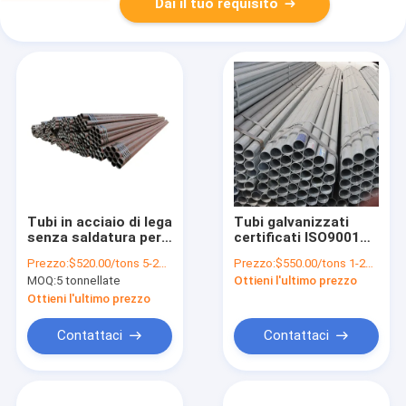
Dai il tuo requisito
Tubi in acciaio di lega
Tubi galvanizzati
senza saldatura per
certificati ISO9001
apparecchiature
Lunghezza 20m
Prezzo:
$520.00/tons 5-24 tons
Prezzo:
$550.00/tons 1-24 tons
idrauliche ASTM
1,5mm Spessore
MOQ:
5 tonnellate
Ottieni l'ultimo prezzo
Standard e
30mm Diametro 6m
pagamento flessibile
Tubo da mezzo
Ottieni l'ultimo prezzo
pollice
Contattaci
Contattaci