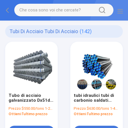
Tubi Di Acciaio Tubi Di Acciaio
(142)
Tubo di acciaio
tubi idraulici tubi di
galvanizzato Dx51d Z
carbonio saldati
Z30 Z60 Z90 25mm
laminati a freddo per
Prezzo:
$550.00/tons 1-24 tons
Prezzo:
$630.00/tons 1-49 tons
30mm 50mm 1mm
il trasporto di
Ottieni l'ultimo prezzo
Ottieni l'ultimo prezzo
1.2mm 2mm
oleodotti
Spessore