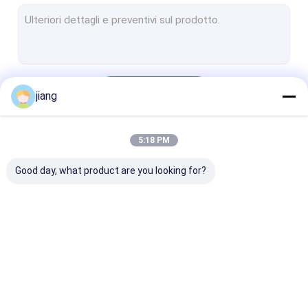
tubi di acciaio tubi di acciaio
Strato di alluminio della bobina
prodotti di acciaio inossidabile
Continua
jiang
prodotti di rame
Fuoco H Fuoco I
5:18 PM
Le Nostre Categorie
Acciaio ad angolo
Good day, what product are you looking for?
Laboratorio di struttura in acciaio
Altri prodotti in acciaio
Fogli di bobina
Bobina in acciaio
Placca lamina
galvanizzata
con rivestimento
caldo
colorato