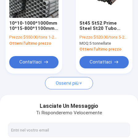
Fatory Tour
Controllo di qualità
10*10-1000*1000mm
St45 St52 Prime
10*15-800*1100mm
Steel St20 Tubo
Contattaci
SGCC/CGCC/DX51D
senza cuciture A53
Prezzo:
$550.00/tons 1-24 tons
Prezzo:
$520.00/tons 5-24 tons
Tubo in acciaio
Tubo in acciaio a
Ottieni l'ultimo prezzo
MOQ:
5 tonnellate
galvanizzato per il
basso tenore di
notizie
trasporto di gas
carbonio in peso
Ottieni l'ultimo prezzo
teorico
Richiedere un preventivo
Contattaci
Contattaci
Osservi più
Fogli di bobina galvanizzata
Bobina in acciaio con rivestimento colorato
Lasciate Un Messaggio
Ti Risponderemo Velocemente
Placca laminata a caldo
Fogli di acciaio laminati a freddo