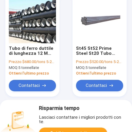
Tubo di ferro duttile
St45 St52 Prime
di lunghezza 12 M
Steel St20 Tubo
con dimensioni e
senza cuciture A53
Prezzo:
$680.00/tons 5-24 tons
Prezzo:
$520.00/tons 5-24 tons
tensione preferite
Tubo in acciaio a
MOQ:
5 tonnellate
MOQ:
5 tonnellate
basso tenore di
carbonio
Ottieni l'ultimo prezzo
Ottieni l'ultimo prezzo
Contattaci
Contattaci
Risparmia tempo
Lasciaci contattare i migliori prodotti con
te.