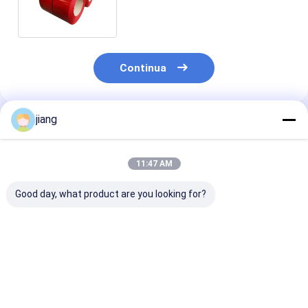
SGCC G550 S550 S350 grado
Continua
jiang
Prodotti Raccomandati
11:47 AM
Good day, what product are you looking for?
Coil di acciaio
Larghezza 600 mm-
Dx53D Dx54D
rivestito a colori
1250 mm bobina di
S250gd Foglio 
mediamente duri
acciaio galvanizzato
bobina di acci
1000 mm 1250 mm
preverniciato PPGI
rivestito a col
Coil di acciaio
bobina PPGL
Colore