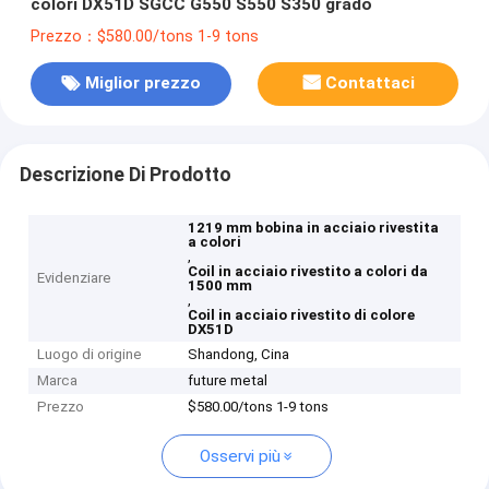
colori DX51D SGCC G550 S550 S350 grado
Prezzo：$580.00/tons 1-9 tons
Miglior prezzo
Contattaci
Descrizione Di Prodotto
1219 mm bobina in acciaio rivestita
a colori
,
Coil in acciaio rivestito a colori da
Evidenziare
1500 mm
,
Coil in acciaio rivestito di colore
DX51D
Luogo di origine
Shandong, Cina
Marca
future metal
Prezzo
$580.00/tons 1-9 tons
Osservi più